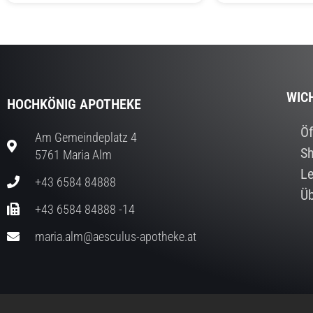
WIC
HOCHKÖNIG APOTHEKE
Öf
Am Gemeindeplatz 4
S
5761 Maria Alm
Le
+43 6584 84888
Üb
+43 6584 84888 -14
maria.alm@aesculus-apotheke.at