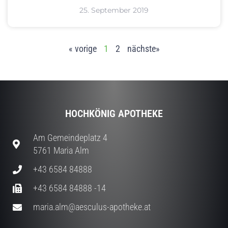
25. September 2019
« vorige
1
2
nächste»
HOCHKÖNIG APOTHEKE
Am Gemeindeplatz 4
5761 Maria Alm
+43 6584 84888
+43 6584 84888 -14
maria.alm@aesculus-apotheke.at