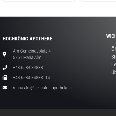
WIC
HOCHKÖNIG APOTHEKE
Öf
Am Gemeindeplatz 4
S
5761 Maria Alm
Le
+43 6584 84888
Üb
+43 6584 84888 -14
maria.alm@aesculus-apotheke.at