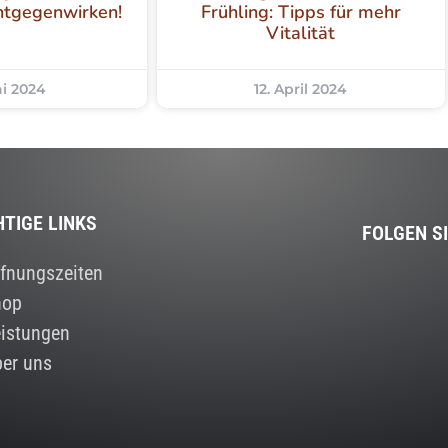
entgegenwirken!
Frühling: Tipps für mehr
Vitalität
ai 2024
12. April 2024
HTIGE LINKS
FOLGEN S
fnungszeiten
hop
istungen
er uns