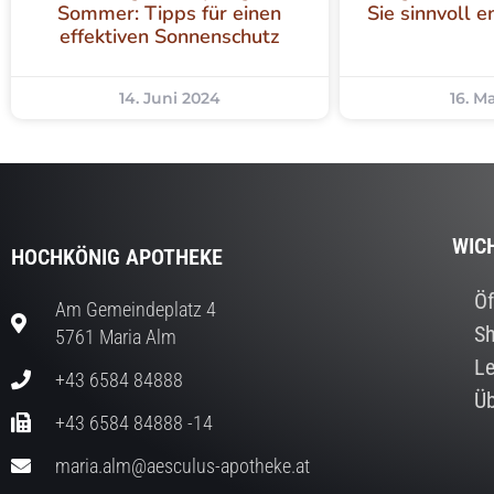
Sommer: Tipps für einen
Sie sinnvoll 
effektiven Sonnenschutz
14. Juni 2024
16. M
WIC
HOCHKÖNIG APOTHEKE
Öf
Am Gemeindeplatz 4
S
5761 Maria Alm
Le
+43 6584 84888
Üb
+43 6584 84888 -14
maria.alm@aesculus-apotheke.at