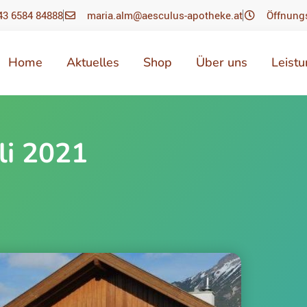
43 6584 84888
maria.alm@aesculus-apotheke.at
Öffnung
Home
Aktuelles
Shop
Über uns
Leist
li 2021