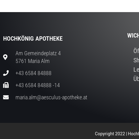
WIC
HOCHKÖNIG APOTHEKE
Öf
Am Gemeindeplatz 4
S
5761 Maria Alm
Le
+43 6584 84888
Üb
+43 6584 84888 -14
maria.alm@aesculus-apotheke.at
Copyright 2022 | Hochk