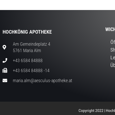
WIC
HOCHKÖNIG APOTHEKE
Öf
Am Gemeindeplatz 4
S
5761 Maria Alm
Le
+43 6584 84888
Üb
+43 6584 84888 -14
maria.alm@aesculus-apotheke.at
Copyright 2022 | Hochk