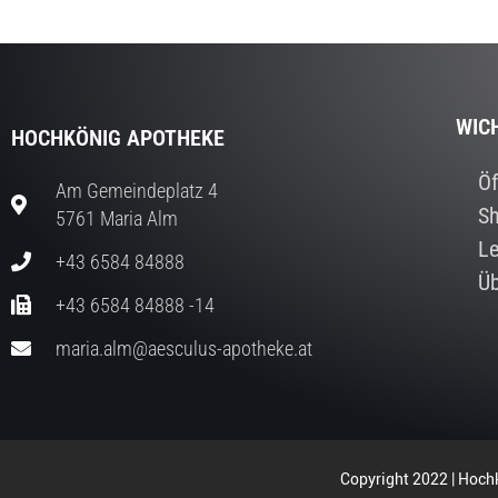
WIC
HOCHKÖNIG APOTHEKE
Öf
Am Gemeindeplatz 4
S
5761 Maria Alm
Le
+43 6584 84888
Üb
+43 6584 84888 -14
maria.alm@aesculus-apotheke.at
Copyright 2022 | Hochk